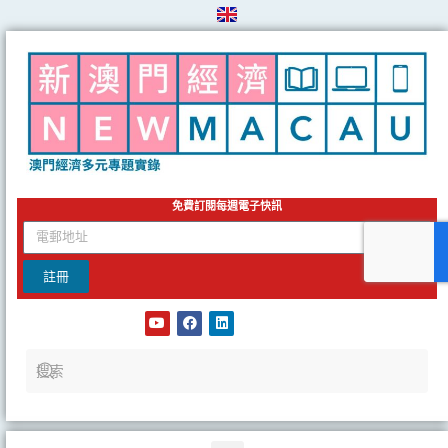
Skip
to
content
免費訂閱每週電子快訊
email
註冊
Y
F
L
o
a
i
u
c
n
t
e
k
u
b
e
b
o
d
e
o
i
k
n