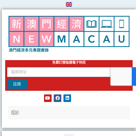
Skip
to
content
免費訂閱每週電子快訊
email
註冊
Y
F
L
o
a
i
u
c
n
t
e
k
u
b
e
b
o
d
e
o
i
k
n