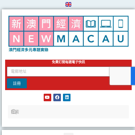
Skip
to
content
免費訂閱每週電子快訊
email
註冊
Y
F
L
o
a
i
u
c
n
t
e
k
u
b
e
b
o
d
e
o
i
k
n