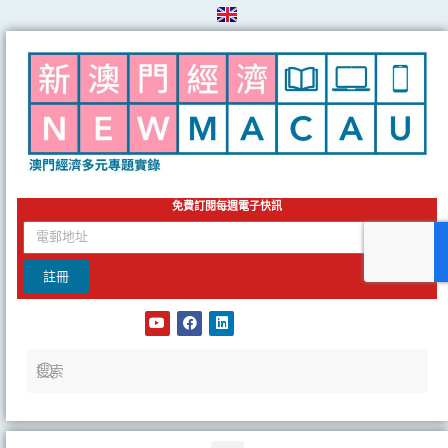
Skip
to
content
免費訂閱每週電子快訊
email
註冊
Y
F
L
o
a
i
u
c
n
t
e
k
u
b
e
b
o
d
e
o
i
k
n