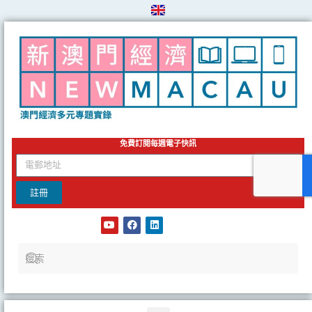
Skip
to
content
免費訂閱每週電子快訊
email
註冊
Y
F
L
o
a
i
u
c
n
t
e
k
u
b
e
b
o
d
e
o
i
k
n