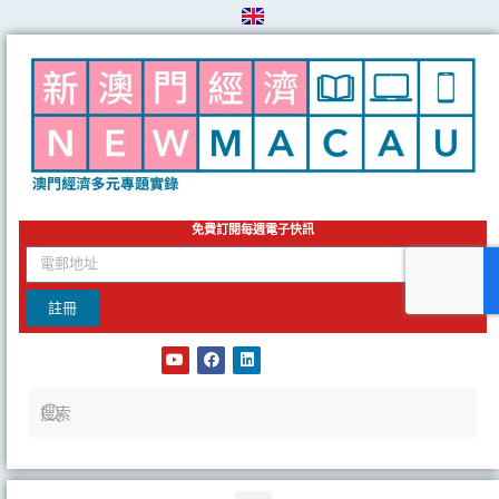
Skip
to
content
免費訂閱每週電子快訊
email
註冊
Y
F
L
o
a
i
u
c
n
t
e
k
u
b
e
b
o
d
e
o
i
k
n