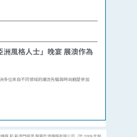
「亞洲風格人士」晚宴 展澳作為
集亞洲多位來自不同領域的潮流先驅與時尚翹楚參加
傳媒 和 新澳門經濟 階屬於澳傳媒有限公司（於 2009 年創