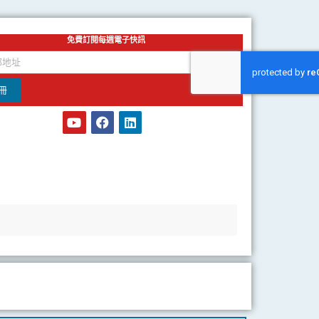
免費訂閱每週電子快訊
冊
Y
F
L
o
a
i
u
c
n
t
e
k
u
b
e
b
o
d
e
o
i
k
n