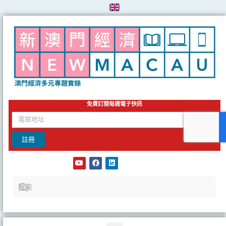
Skip
to
content
免費訂閱每週電子快訊
email
註冊
Y
F
L
o
a
i
u
c
n
t
e
k
u
b
e
b
o
d
e
o
i
k
n