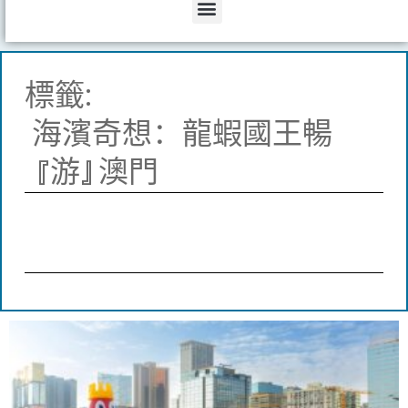
Menu
標籤:
海濱奇想：龍蝦國王暢
『游』澳門