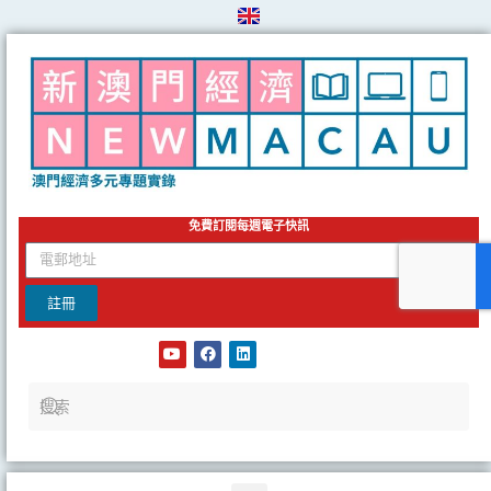
Skip
to
content
免費訂閱每週電子快訊
email
註冊
Y
F
L
o
a
i
u
c
n
t
e
k
u
b
e
b
o
d
e
o
i
k
n