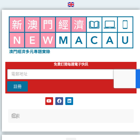
Skip
to
content
免費訂閱每週電子快訊
email
註冊
Y
F
L
o
a
i
u
c
n
t
e
k
u
b
e
b
o
d
e
o
i
k
n