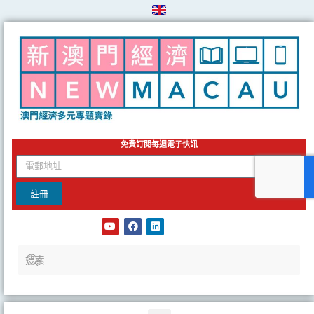
Skip
to
content
免費訂閱每週電子快訊
email
註冊
Y
F
L
o
a
i
u
c
n
t
e
k
u
b
e
b
o
d
e
o
i
k
n