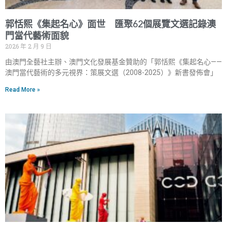
郭恬熙《集起名心》面世 匯聚62個展覽文選記錄澳
門當代藝術面貌
2026 年 2 月 9 日
由澳門全藝社主辦、澳門文化發展基金贊助的「郭恬熙《集起名心——
澳門當代藝術的多元視界：策展文選（2008-2025）》新書發佈會」
Read More »