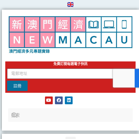
Skip
to
content
免費訂閱每週電子快訊
email
註冊
Y
F
L
o
a
i
u
c
n
t
e
k
u
b
e
b
o
d
e
o
i
k
n