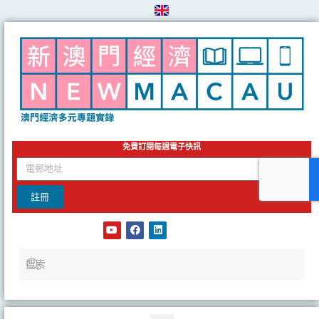
Skip
to
content
免費訂閱每週電子快訊
email
註冊
Y
F
L
o
a
i
u
c
n
t
e
k
u
b
e
b
o
d
e
o
i
k
n