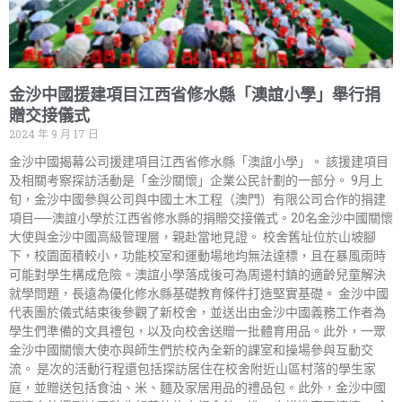
金沙中國援建項目江西省修水縣「澳誼小學」舉行捐
贈交接儀式
2024 年 9 月 17 日
金沙中國揭幕公司援建項目江西省修水縣「澳誼小學」。 該援建項目
及相關考察探訪活動是「金沙關懷」企業公民計劃的一部分。 9月上
旬，金沙中國參與公司與中國土木工程（澳門）有限公司合作的捐建
項目──澳誼小學於江西省修水縣的捐贈交接儀式。20名金沙中國關懷
大使與金沙中國高級管理層，親赴當地見證。 校舍舊址位於山坡腳
下，校園面積較小，功能校室和運動場地均無法達標，且在暴風雨時
可能對學生構成危險。澳誼小學落成後可為周邊村鎮的適齡兒童解決
就學問題，長遠為優化修水縣基礎教育條件打造堅實基礎。 金沙中國
代表團於儀式結束後參觀了新校舍，並送出由金沙中國義務工作者為
學生們準備的文具禮包，以及向校舍送贈一批體育用品。此外，一眾
金沙中國關懷大使亦與師生們於校內全新的課室和操場參與互動交
流。 是次的活動行程還包括探訪居住在校舍附近山區村落的學生家
庭，並贈送包括食油、米、麵及家居用品的禮品包。此外，金沙中國