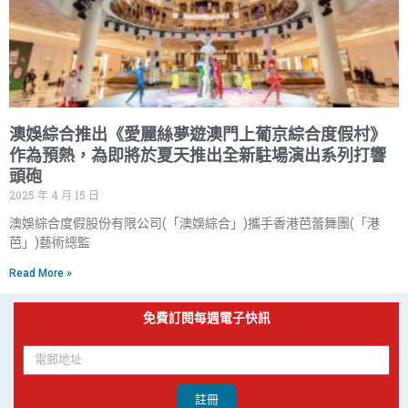
澳娛綜合推出《愛麗絲夢遊澳門上葡京綜合度假村》
作為預熱，為即將於夏天推出全新駐場演出系列打響
頭砲
2025 年 4 月 15 日
澳娛綜合度假股份有限公司(「澳娛綜合」)攜手香港芭蕾舞團(「港
芭」)藝術總監
Read More »
免費訂閱每週電子快訊
註冊