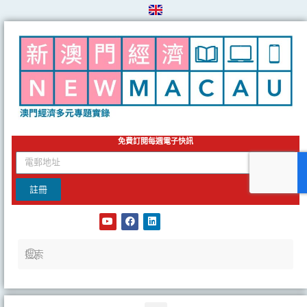
Skip
to
content
免費訂閱每週電子快訊
email
註冊
Y
F
L
o
a
i
u
c
n
t
e
k
u
b
e
b
o
d
e
o
i
k
n