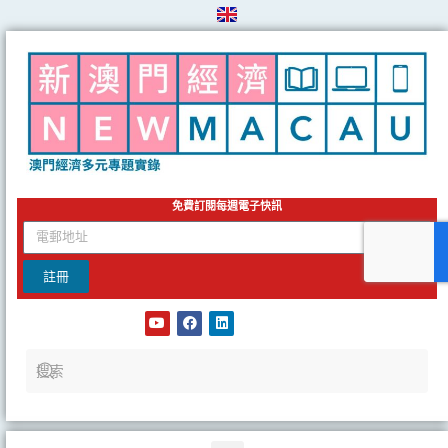
Skip
to
content
免費訂閱每週電子快訊
email
註冊
Y
F
L
o
a
i
u
c
n
t
e
k
u
b
e
b
o
d
e
o
i
k
n