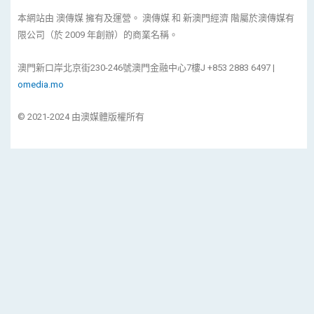
本網站由 澳傳媒 擁有及運營。 澳傳媒 和 新澳門經濟 階屬於澳傳媒有
限公司（於 2009 年創辦）的商業名稱。
澳門新口岸北京街230-246號澳門金融中心7樓J +853 2883 6497 |
omedia.mo
© 2021-2024 由澳媒體版權所有