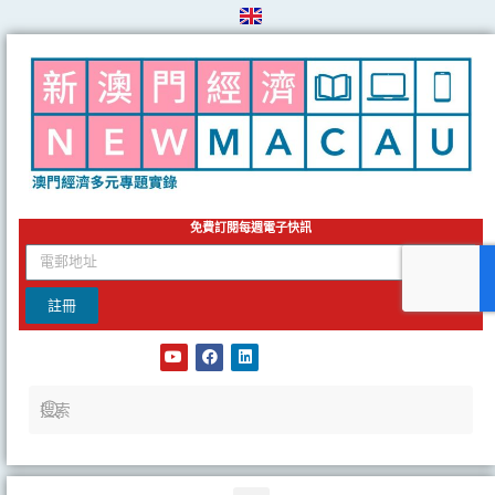
Skip
to
content
免費訂閱每週電子快訊
email
註冊
Y
F
L
o
a
i
u
c
n
t
e
k
u
b
e
b
o
d
e
o
i
k
n