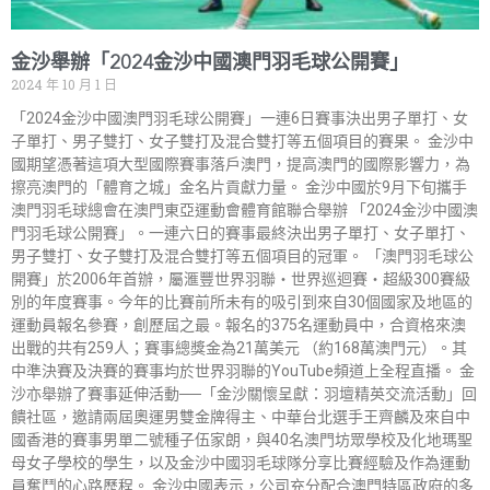
金沙舉辦「2024金沙中國澳門羽毛球公開賽」
2024 年 10 月 1 日
「2024金沙中國澳門羽毛球公開賽」一連6日賽事決出男子單打、女
子單打、男子雙打、女子雙打及混合雙打等五個項目的賽果。 金沙中
國期望憑著這項大型國際賽事落戶澳門，提高澳門的國際影響力，為
擦亮澳門的「體育之城」金名片貢獻力量。 金沙中國於9月下旬攜手
澳門羽毛球總會在澳門東亞運動會體育館聯合舉辦 「2024金沙中國澳
門羽毛球公開賽」。一連六日的賽事最終決出男子單打、女子單打、
男子雙打、女子雙打及混合雙打等五個項目的冠軍。 「澳門羽毛球公
開賽」於2006年首辦，屬滙豐世界羽聯‧世界巡迴賽‧超級300賽級
別的年度賽事。今年的比賽前所未有的吸引到來自30個國家及地區的
運動員報名參賽，創歷屆之最。報名的375名運動員中，合資格來澳
出戰的共有259人；賽事總獎金為21萬美元 （約168萬澳門元）。其
中準決賽及決賽的賽事均於世界羽聯的YouTube頻道上全程直播。 金
沙亦舉辦了賽事延伸活動──「金沙關懷呈獻：羽壇精英交流活動」回
饋社區，邀請兩屆奧運男雙金牌得主、中華台北選手王齊麟及來自中
國香港的賽事男單二號種子伍家朗，與40名澳門坊眾學校及化地瑪聖
母女子學校的學生，以及金沙中國羽毛球隊分享比賽經驗及作為運動
員奮鬥的心路歷程。 金沙中國表示，公司充分配合澳門特區政府的多