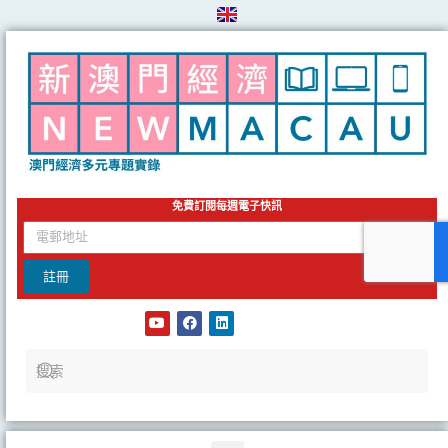
Skip
to
content
免費訂閱每週電子快訊
email
註冊
Y
F
L
o
a
i
u
c
n
t
e
k
u
b
e
b
o
d
e
o
i
k
n