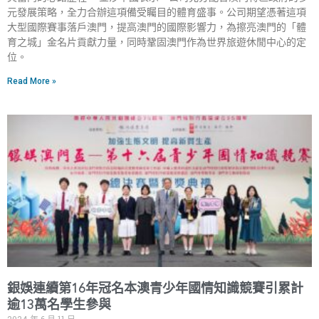
元發展策略，全力合辦這項備受矚目的體育盛事。公司期望憑著這項
大型國際賽事落戶澳門，提高澳門的國際影響力，為擦亮澳門的「體
育之城」金名片貢獻力量，同時鞏固澳門作為世界旅遊休閒中心的定
位。
Read More »
銀娛連續第16年冠名本澳青少年國情知識競賽引累計
逾13萬名學生參與
2024 年 6 月 11 日