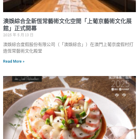
澳娛綜合全新恆常藝術文化空間「上葡京藝術文化展
館」正式開幕
2025 年 5 月 13 日
澳娛綜合度假股份有限公司（「澳娛綜合」）在澳門上葡京度假村打
造恆常藝術文化殿堂
Read More »