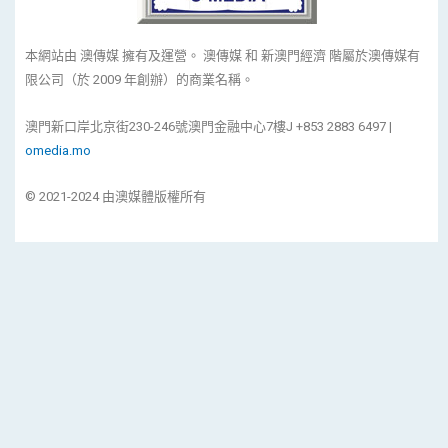
本網站由 澳傳媒 擁有及運營。 澳傳媒 和 新澳門經濟 階屬於澳傳媒有
限公司（於 2009 年創辦）的商業名稱。
澳門新口岸北京街230-246號澳門金融中心7樓J +853 2883 6497 |
omedia.mo
© 2021-2024 由澳媒體版權所有