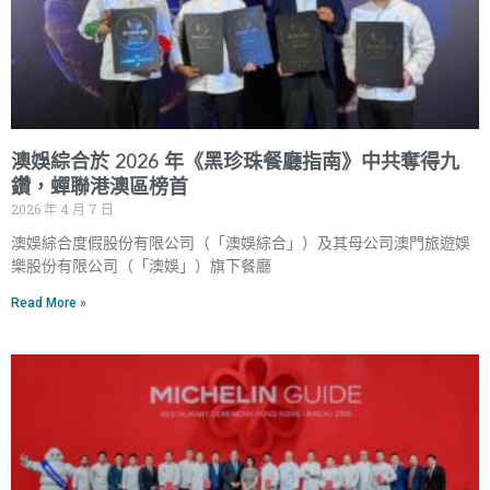
澳娛綜合於 2026 年《黑珍珠餐廳指南》中共奪得九
鑽，蟬聯港澳區榜首
2026 年 4 月 7 日
澳娛綜合度假股份有限公司（「澳娛綜合」）及其母公司澳門旅遊娛
樂股份有限公司（「澳娛」）旗下餐廳
Read More »