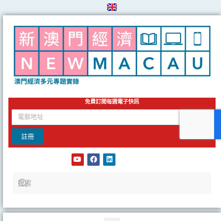
Skip
to
content
免費訂閱每週電子快訊
email
註冊
Y
F
L
o
a
i
u
c
n
t
e
k
u
b
e
b
o
d
e
o
i
k
n