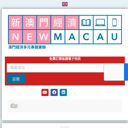
Skip
to
content
免費訂閱每週電子快訊
email
註冊
Y
F
L
o
a
i
u
c
n
t
e
k
u
b
e
b
o
d
e
o
i
k
n