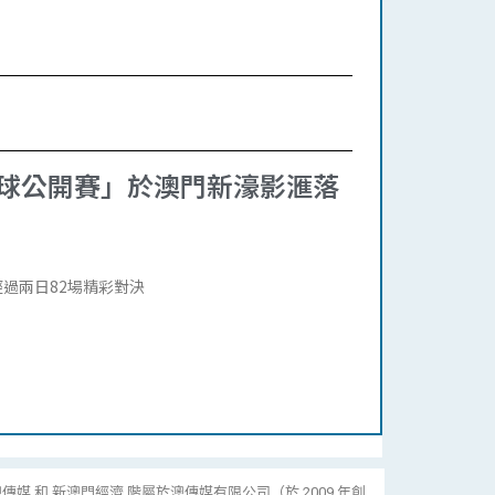
毛球公開賽」於澳門新濠影滙落
過兩日82場精彩對決
傳媒 和 新澳門經濟 階屬於澳傳媒有限公司（於 2009 年創