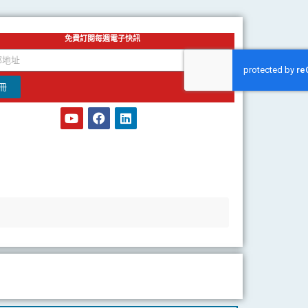
免費訂閱每週電子快訊
冊
Y
F
L
o
a
i
u
c
n
t
e
k
u
b
e
b
o
d
e
o
i
k
n