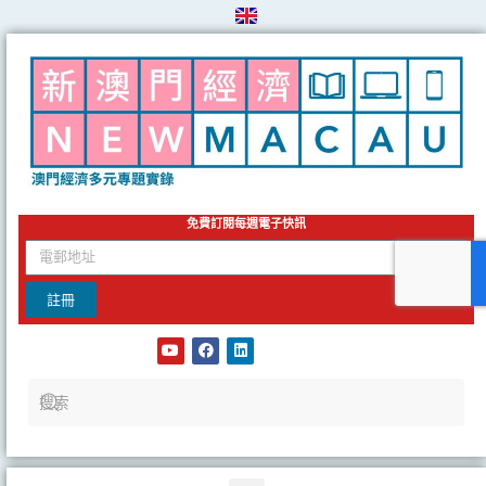
Skip
to
content
免費訂閱每週電子快訊
email
註冊
Y
F
L
o
a
i
u
c
n
t
e
k
u
b
e
b
o
d
e
o
i
k
n