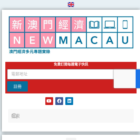
Skip
to
content
免費訂閱每週電子快訊
email
註冊
Y
F
L
o
a
i
u
c
n
t
e
k
u
b
e
b
o
d
e
o
i
k
n