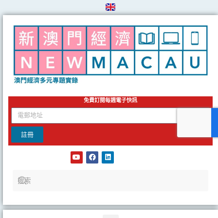
Skip
to
content
免費訂閱每週電子快訊
email
註冊
Y
F
L
o
a
i
u
c
n
t
e
k
u
b
e
b
o
d
e
o
i
k
n