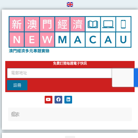
Skip
to
content
免費訂閱每週電子快訊
email
註冊
Y
F
L
o
a
i
u
c
n
t
e
k
u
b
e
b
o
d
e
o
i
k
n