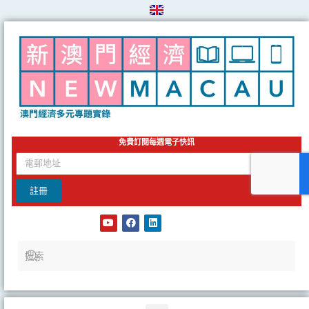
Skip
to
content
免費訂閱每週電子快訊
email
註冊
Y
F
L
o
a
i
u
c
n
t
e
k
u
b
e
b
o
d
e
o
i
k
n