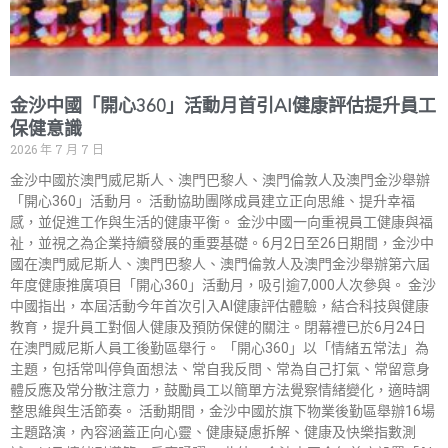
金沙中國「開心360」活動月首引AI健康評估提升員工
保健意識
2026 年 7 月 7 日
金沙中國於澳門威尼斯人、澳門巴黎人、澳門倫敦人及澳門金沙舉辦
「開心360」活動月。 活動協助團隊成員建立正向思維、提升幸福
感，並促進工作與生活的健康平衡。 金沙中國一向重視員工健康與福
祉，並視之為企業持續發展的重要基礎。6月2日至26日期間，金沙中
國在澳門威尼斯人、澳門巴黎人、澳門倫敦人及澳門金沙舉辦第六屆
年度健康推廣項目「開心360」活動月，吸引逾7,000人次參與。 金沙
中國指出，本屆活動今年首次引入AI健康評估體驗，結合科技與健康
教育，提升員工對個人健康及預防保健的關注。閉幕禮已於6月24日
在澳門威尼斯人員工後勤區舉行。 「開心360」以「情緒五常法」為
主題，包括常叫停負面想法、常自我反問、常為自己打氣、常留意身
體反應及常分散注意力，鼓勵員工以簡單方法覺察情緒變化，適時調
整思維與生活節奏。 活動期間，金沙中國於旗下物業後勤區舉辦16場
主題路演，內容涵蓋正向心靈、健康疑慮拆解、健康及快樂指數測