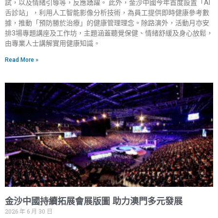
試，以及情緒引導等，反應踴躍。 此外，金沙中國今年首度設置「AI
舌診站」，利用人工智能影像分析技術，為員工提供即時健康參考數
據，推動「預防勝於治療」的健康管理理念。除路演外，活動月亦安
排3場專題講座及工作坊，主題涵蓋聽覺保健、情緒舒緩及身心放鬆，
由專業人士講解實用健康知識。
Read More »
金沙中國持續拓展會展版圖 助力澳門多元發展
2026 年 6 月 30 日