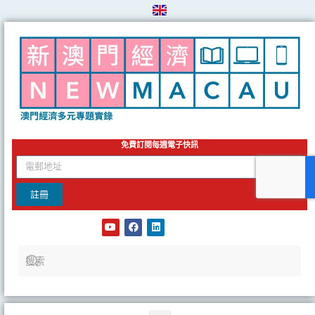
Skip
to
content
免費訂閱每週電子快訊
email
註冊
Y
F
L
o
a
i
u
c
n
t
e
k
u
b
e
b
o
d
e
o
i
k
n