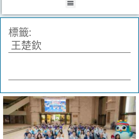
Menu
標籤:
王楚欽