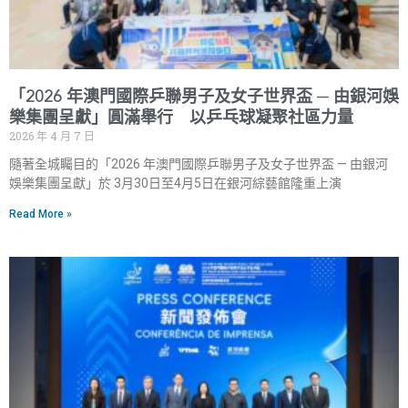
「2026 年澳門國際乒聯男子及女子世界盃 ─ 由銀河娛
樂集團呈獻」圓滿舉行 以乒乓球凝聚社區力量
2026 年 4 月 7 日
隨著全城矚目的「2026 年澳門國際乒聯男子及女子世界盃 — 由銀河
娛樂集團呈獻」於 3月30日至4月5日在銀河綜藝館隆重上演
Read More »