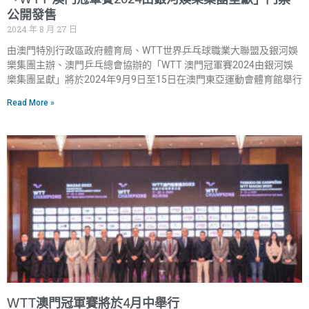
公開發售
2024 年 8 月 27 日
由澳門特別行政區政府體育局、WTT世界乒乓球職業大聯盟及銀河娛
樂集團主辦、澳門乒乓總會協辦的「WTT 澳門冠軍賽2024由銀河娛
樂集團呈獻」將於2024年9月9日至15日在澳門東亞運動會體育館舉行
Read More »
WTT澳門冠軍賽將於4月中舉行