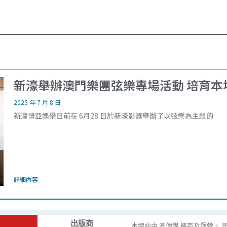
新濠舉辦澳門樂團弦樂專場活動 培育本
2025 年 7 月 8 日
新濠博亞娛樂日前在 6月28 日於新濠影滙舉辦了以弦樂為主題的
詳細內容
出版商
本網站由 澳傳媒 擁有及運營。 澳