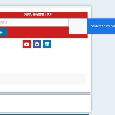
免費訂閱每週電子快訊
冊
Y
F
L
o
a
i
u
c
n
t
e
k
u
b
e
b
o
d
e
o
i
k
n