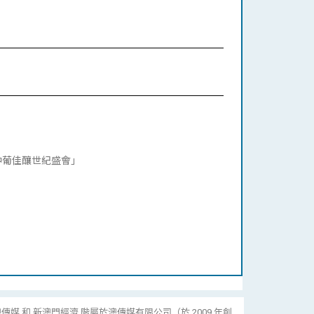
中葡佳釀世紀盛會」
傳媒 和 新澳門經濟 階屬於澳傳媒有限公司（於 2009 年創