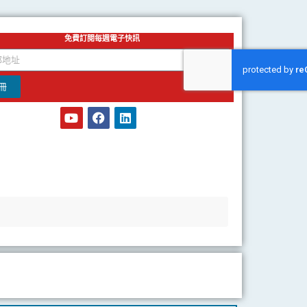
免費訂閱每週電子快訊
冊
Y
F
L
o
a
i
u
c
n
t
e
k
u
b
e
b
o
d
e
o
i
k
n