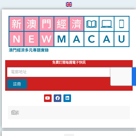
Skip
to
content
免費訂閱每週電子快訊
email
註冊
Y
F
L
o
a
i
u
c
n
t
e
k
u
b
e
b
o
d
e
o
i
k
n