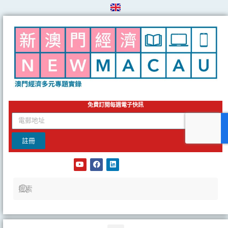
Skip
to
content
免費訂閱每週電子快訊
email
註冊
Y
F
L
o
a
i
u
c
n
t
e
k
u
b
e
b
o
d
e
o
i
k
n