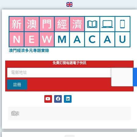
Skip
to
content
免費訂閱每週電子快訊
email
註冊
Y
F
L
o
a
i
u
c
n
t
e
k
u
b
e
b
o
d
e
o
i
k
n