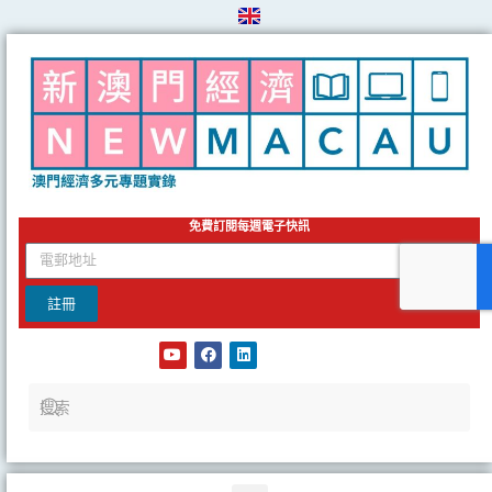
Skip
to
content
免費訂閱每週電子快訊
email
註冊
Y
F
L
o
a
i
u
c
n
t
e
k
u
b
e
b
o
d
e
o
i
k
n