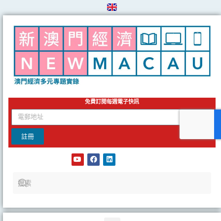
Skip
to
content
免費訂閱每週電子快訊
email
註冊
Y
F
L
o
a
i
u
c
n
t
e
k
u
b
e
b
o
d
e
o
i
k
n