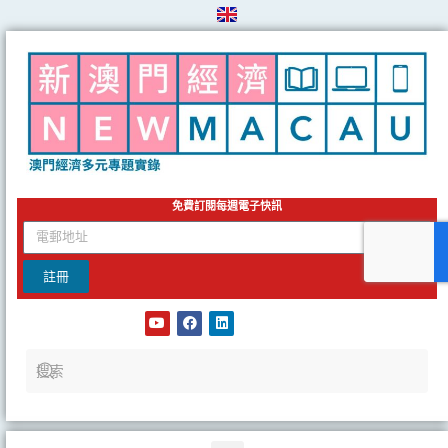
Skip
to
content
免費訂閱每週電子快訊
email
註冊
Y
F
L
o
a
i
u
c
n
t
e
k
u
b
e
b
o
d
e
o
i
k
n