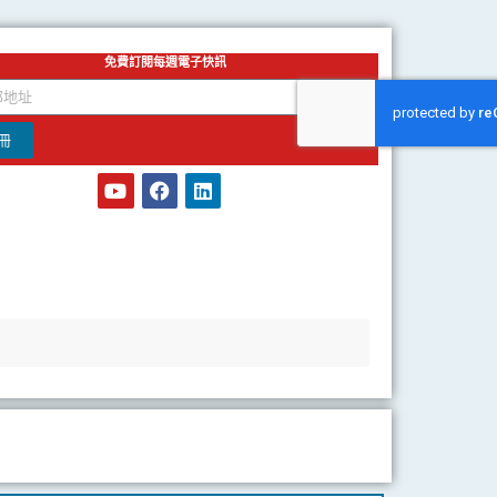
免費訂閱每週電子快訊
冊
Y
F
L
o
a
i
u
c
n
t
e
k
u
b
e
b
o
d
e
o
i
k
n