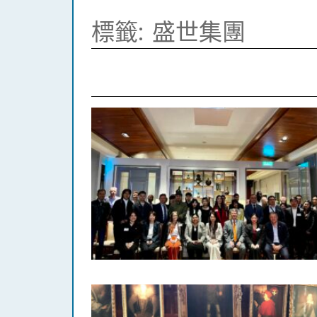
標籤:
盛世集團