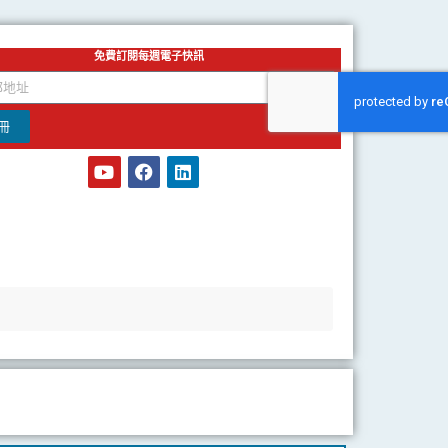
免費訂閱每週電子快訊
冊
Y
F
L
o
a
i
u
c
n
t
e
k
u
b
e
b
o
d
e
o
i
k
n