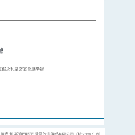
辦
月在假永利皇宮宴會廳舉辦
傳媒 和 新澳門經濟 階屬於澳傳媒有限公司（於 2009 年創