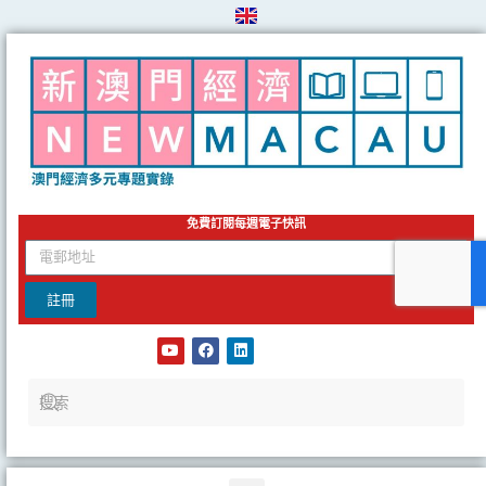
Skip
to
content
免費訂閱每週電子快訊
email
註冊
Y
F
L
o
a
i
u
c
n
t
e
k
u
b
e
b
o
d
e
o
i
k
n