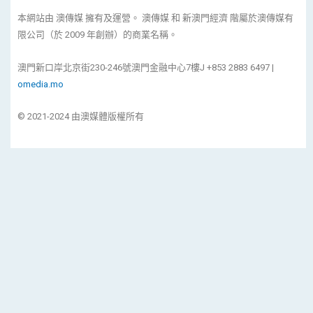
本網站由 澳傳媒 擁有及運營。 澳傳媒 和 新澳門經濟 階屬於澳傳媒有
限公司（於 2009 年創辦）的商業名稱。
澳門新口岸北京街230-246號澳門金融中心7樓J +853 2883 6497 |
omedia.mo
© 2021-2024 由澳媒體版權所有