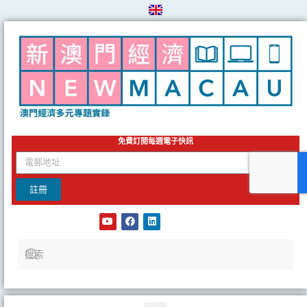
Skip
to
content
免費訂閱每週電子快訊
email
註冊
Y
F
L
o
a
i
u
c
n
t
e
k
u
b
e
b
o
d
e
o
i
k
n