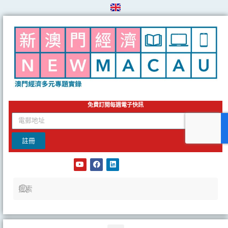
Skip
to
content
免費訂閱每週電子快訊
email
註冊
Y
F
L
o
a
i
u
c
n
t
e
k
u
b
e
b
o
d
e
o
i
k
n