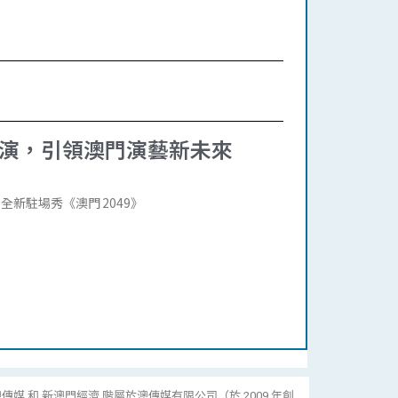
公演，引領澳門演藝新未來
新駐場秀《澳門 2049》
傳媒 和 新澳門經濟 階屬於澳傳媒有限公司（於 2009 年創