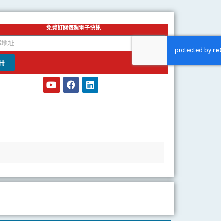
免費訂閱每週電子快訊
冊
Y
F
L
o
a
i
u
c
n
t
e
k
u
b
e
b
o
d
e
o
i
k
n