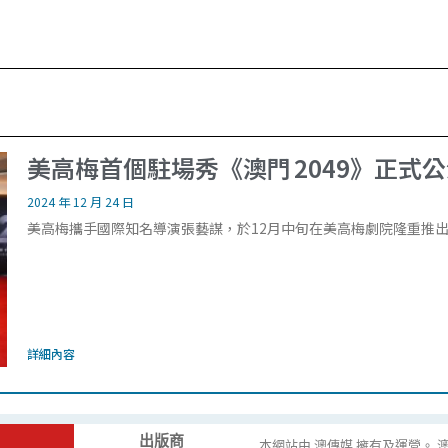
美高梅首個駐場秀《澳門 2049》正式
2024 年 12 月 24 日
美高梅攜手國際知名導演張藝謀，於12月中旬在美高梅劇院隆重推出全
詳細內容
出版商
本網站由 澳傳媒 擁有及運營。 澳