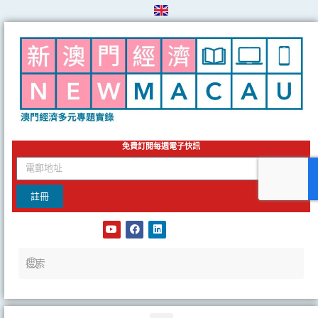
Skip
to
content
免費訂閱每週電子快訊
email
註冊
Y
F
L
o
a
i
u
c
n
t
e
k
u
b
e
b
o
d
e
o
i
k
n