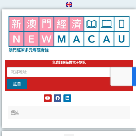
Skip
to
content
免費訂閱每週電子快訊
email
註冊
Y
F
L
o
a
i
u
c
n
t
e
k
u
b
e
b
o
d
e
o
i
k
n