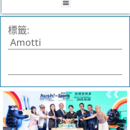
Menu
標籤:
Amotti