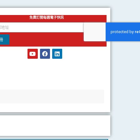
免費訂閱每週電子快訊
冊
Y
F
L
o
a
i
u
c
n
t
e
k
u
b
e
b
o
d
e
o
i
k
n