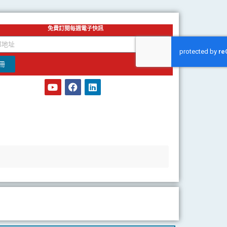
免費訂閱每週電子快訊
冊
Y
F
L
o
a
i
u
c
n
t
e
k
u
b
e
b
o
d
e
o
i
k
n