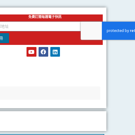
免費訂閱每週電子快訊
冊
Y
F
L
o
a
i
u
c
n
t
e
k
u
b
e
b
o
d
e
o
i
k
n