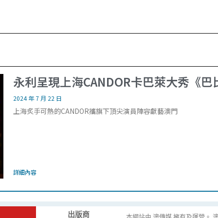
永利呈現上海CANDOR卡巴萊大秀《
2024 年 7 月 22 日
上海炙手可熱的CANDOR攜旗下頂尖演員陣容獻藝澳門
詳細內容
出版商
本網站由 澳傳媒 擁有及運營。 澳