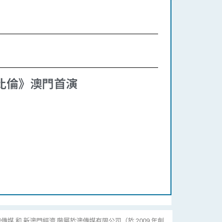
巴比倫》澳門首演
傳媒 和 新澳門經濟 階屬於澳傳媒有限公司（於 2009 年創