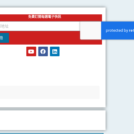
免費訂閱每週電子快訊
冊
Y
F
L
o
a
i
u
c
n
t
e
k
u
b
e
b
o
d
e
o
i
k
n