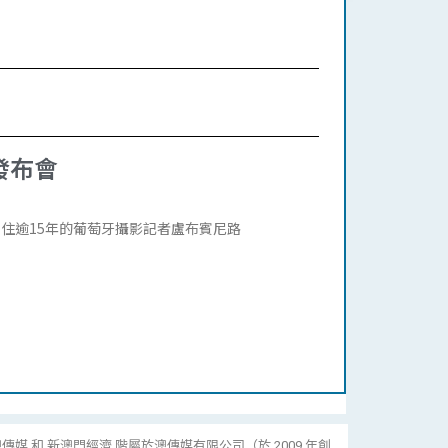
發布會
住逾15年的葡萄牙攝影記者盧布賓尼路
傳媒 和 新澳門經濟 階屬於澳傳媒有限公司（於 2009 年創