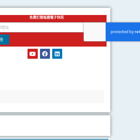
免費訂閱每週電子快訊
冊
Y
F
L
o
a
i
u
c
n
t
e
k
u
b
e
b
o
d
e
o
i
k
n