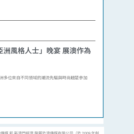
「亞洲風格人士」晚宴 展澳作為
集亞洲多位來自不同領域的潮流先驅與時尚翹楚參加
傳媒 和 新澳門經濟 階屬於澳傳媒有限公司（於 2009 年創