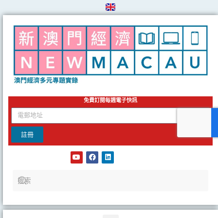
Skip
to
content
免費訂閱每週電子快訊
email
註冊
Y
F
L
o
a
i
u
c
n
t
e
k
u
b
e
b
o
d
e
o
i
k
n